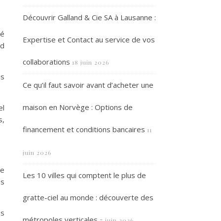
Découvrir Galland & Cie SA à Lausanne :
té
Expertise et Contact au service de vos
rd
collaborations
18 juin 2026
ns
Ce qu’il faut savoir avant d’acheter une
maison en Norvège : Options de
el
s,
financement et conditions bancaires
11
juin 2026
te
Les 10 villes qui comptent le plus de
es
gratte-ciel au monde : découverte des
es
métropoles verticales
7 juin 2026